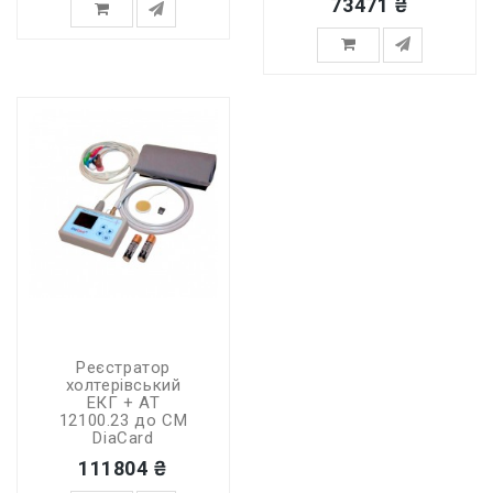
73471 ₴
Реєстратор
холтерівський
ЕКГ + АТ
12100.23 до СМ
DiaCard
111804 ₴