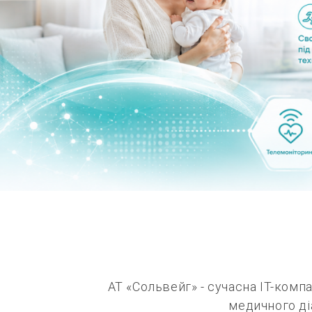
АТ «Сольвейг» - сучасна IT-комп
медичного ді