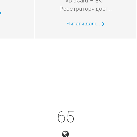
«DiaCard – ЕКГ
Реєстратор» дост...
Читати далі...
65