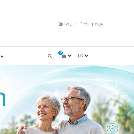
Вхід
Реєстрація
0
ин
UK