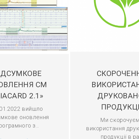
ІДСУМКОВЕ
СКОРОЧЕН
ОВЛЕННЯ СМ
ВИКОРИСТА
IACARD 2.1»
ДРУКОВАН
ПРОДУКЦІ
.01.2022 вийшло
умкове оновлення
Ми скорочує
рограмного з...
використання друк
продукції в ра.