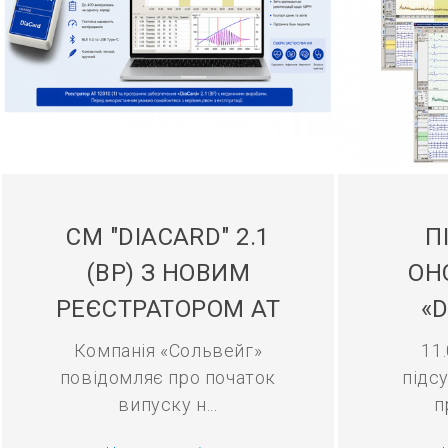
СМ "DIACARD" 2.1
П
(BP) З НОВИМ
ОН
РЕЄСТРАТОРОМ АТ
«D
Компанія «Сольвейг»
11
повідомляє про початок
підс
випуску н...
п