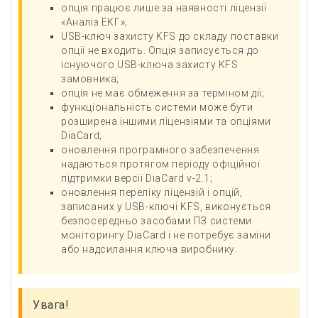
опція працює лише за наявності ліцензії
«Аналіз ЕКГ»;
USB-ключ захисту KFS до складу поставки
опції не входить. Опція записується до
існуючого USB-ключа захисту KFS
замовника;
опція не має обмеження за терміном дії;
функціональність системи може бути
розширена іншими ліцензіями та опціями
DiaCard;
оновлення програмного забезпечення
надаються протягом періоду офіційної
підтримки версії DiaCard v-2.1;
оновлення переліку ліцензій і опцій,
записаних у USB-ключі KFS, виконується
безпосередньо засобами ПЗ системи
моніторингу DiaCard і не потребує заміни
або надсилання ключа виробнику.
Увага!