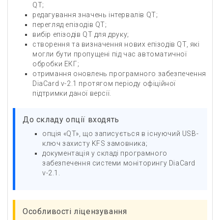
QT;
редагування значень інтервалів QT;
перегляд епізодів QT;
вибір епізодів QT для друку;
створення та визначення нових епізодів QT, які
могли бути пропущені під час автоматичної
обробки ЕКГ;
отримання оновлень програмного забезпечення
DiaCard v-2.1 протягом періоду офіційної
підтримки даної версії.
До складу опції входять
опція «QT», що записується в існуючий USB-
ключ захисту KFS замовника;
документація у складі програмного
забезпечення системи моніторингу DiaCard
v-2.1.
Особливості ліцензування