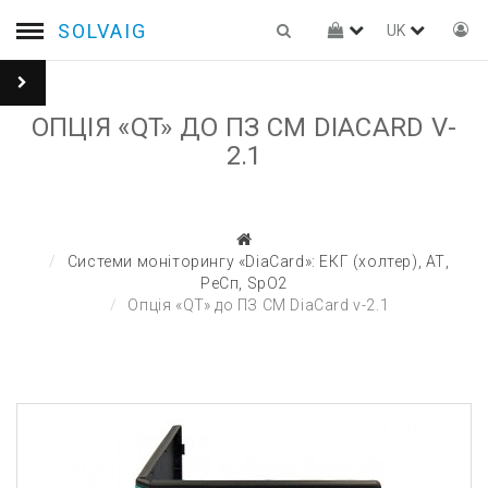
SOLVAIG
UK
ОПЦІЯ «QT» ДО ПЗ СМ DIACARD V-
2.1
Системи моніторингу «DiaCard»: ЕКГ (холтер), АТ,
РеСп, SpO2
Опція «QT» до ПЗ СМ DiaCard v-2.1