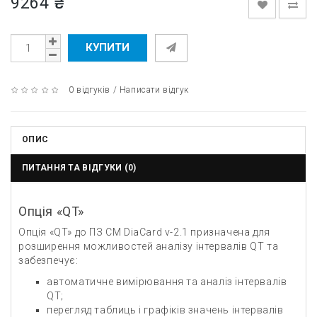
9264 ₴
КУПИТИ
0 відгуків
/
Написати відгук
ОПИС
ПИТАННЯ ТА ВІДГУКИ (0)
Опція «QT»
Опція «QT» до ПЗ СМ DiaCard v-2.1 призначена для
розширення можливостей аналізу інтервалів QT та
забезпечує:
автоматичне вимірювання та аналіз інтервалів
QT;
перегляд таблиць і графіків значень інтервалів