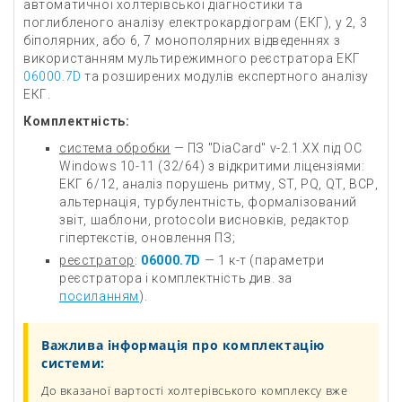
автоматичної холтерівської діагностики та
поглибленого аналізу електрокардіограм (ЕКГ), у 2, 3
біполярних, або 6, 7 монополярних відведеннях з
використанням мультирежимного реєстратора ЕКГ
06000.7D
та розширених модулів експертного аналізу
ЕКГ.
Комплектність:
система обробки
— ПЗ "DiaCard" v-2.1.XX під ОС
Windows 10-11 (32/64) з відкритими ліцензіями:
ЕКГ 6/12, аналіз порушень ритму, ST, PQ, QT, ВСР,
альтернація, турбулентність, формалізований
звіт, шаблони, protocolи висновків, редактор
гіпертекстів, оновлення ПЗ;
реєстратор
:
06000.7D
— 1 к-т (параметри
реєстратора і комплектність див. за
посиланням
).
Важлива інформація про комплектацію
системи:
До вказаної вартості холтерівського комплексу вже