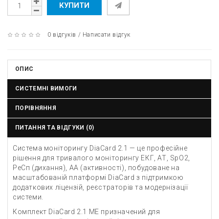
КУПИТИ
0 відгуків
/
Написати відгук
ОПИС
СИСТЕМНІ ВИМОГИ
ПОРІВНЯННЯ
ПИТАННЯ ТА ВІДГУКИ (0)
Система моніторингу DiaCard 2.1 — це професійне
рішення для тривалого моніторингу ЕКГ, АТ, SpO2,
РеСп (дихання), АА (активності), побудоване на
масштабованій платформі DiaCard з підтримкою
додаткових ліцензій, реєстраторів та модернізації
системи.
Комплект DiaCard 2.1 ME призначений для