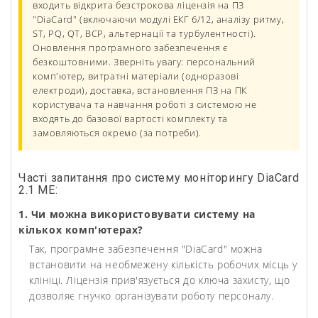
входить відкрита безстрокова ліцензія на ПЗ
"DiaCard" (включаючи модулі ЕКГ 6/12, аналізу ритму,
ST, PQ, QT, ВСР, альтернації та турбулентності).
Оновлення програмного забезпечення є
безкоштовними. Зверніть увагу: персональний
комп'ютер, витратні матеріали (одноразові
електроди), доставка, встановлення ПЗ на ПК
користувача та навчання роботі з системою не
входять до базової вартості комплекту та
замовляються окремо (за потреби).
Часті запитання про систему моніторингу DiaCard
2.1 ME:
1. Чи можна використовувати систему на
кількох комп'ютерах?
Так, програмне забезпечення "DiaCard" можна
встановити на необмежену кількість робочих місць у
клініці. Ліцензія прив'язується до ключа захисту, що
дозволяє гнучко організувати роботу персоналу.