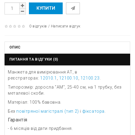
КУПИТИ
0 відгуків
/
Написати відгук
ОПИС
ПИТАННЯ ТА ВІДГУКИ (0)
Манжета для вимірювання АТ, в
реєстраторах:
12010.1
,
12100.10
,
12100.23
.
Типорозмір: доросла "AM", 25-40 см, на 1 трубку, без
металевої скоби.
Матеріал: 100% бавовна.
Без
повітряної магістралі (тип 2)
і
фіксатора
.
Гарантія
- 6 місяців від дати придбання.