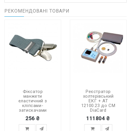
РЕКОМЕНДОВАНІ ТОВАРИ
Фіксатор
Реєстратор
манжети
холтерівський
еластичний з
ЕКГ + АТ
кліпсами-
12100.23 до СМ
затискачами
DiaCard
256 ₴
111804 ₴