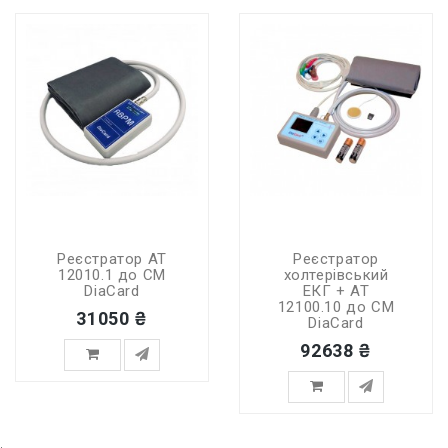
Реєстратор АТ
Реєстратор
12010.1 до СМ
холтерівський
DiaCard
ЕКГ + АТ
12100.10 до СМ
31050 ₴
DiaCard
92638 ₴
,