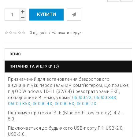
КУПИТИ
0 відгуків
/
Написати відгук
ОПИС
ПИТАННЯ ТА ВІДГУКИ (0)
Призначений для встановлення бездротового
з'єднання між персональним комп'ютером, що працює
під ОС Windows 10-11 (32/64) і реєстраторами ЕКГ,
обладнаними BLE-модулями:
06000.2X
,
06000.34X
,
06000.35X
,
06000.4X
,
06000.6X
,
06000.7X
.
Підтримує протокол BLE (Bluetooth Low Energy): 4.2 -
5.0.
Підключається до будь-якого USB-порту ПК: USB-2.0,
USB-3.0.