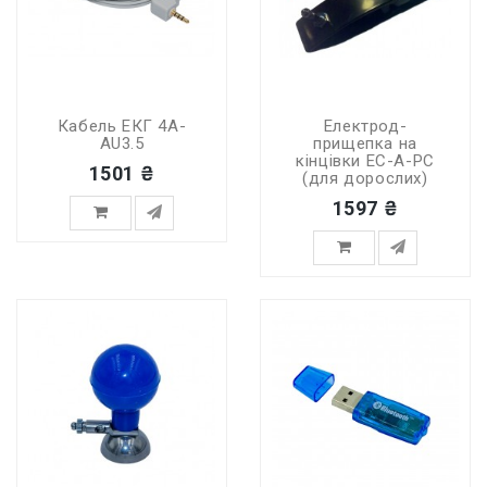
Кабель ЕКГ 4A-
Електрод-
AU3.5
прищепка на
кінцівки EC-A-PC
1501 ₴
(для дорослих)
1597 ₴