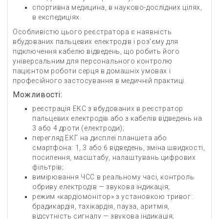
спортивна медицина, в науково-дослідних цілях,
в експедиціях.
Особливістю цього реєстратора є наявність
вбудованих пальцевих електродів і роз'єму для
підключення кабелю відведень, що робить його
універсальним для персонального контролю
пацієнтом роботи серця в домашніх умовах і
професійного застосування в медичній практиці.
Можливості:
реєстрація ЕКС з вбудованих в реєстратор
пальцевих електродів або з кабелів відведень на
3 або 4 дроти (електроди);
перегляд ЕКГ на дисплеї планшета або
смартфона: 1, 3 або 6 відведень, зміна швидкості,
посилення, масштабу, налаштувань цифрових
фільтрів;
вимірювання ЧСС в реальному часі, контроль
обриву електродів — звукова індикація;
режим «кардіомонітор» з установкою тривог:
брадикардія, тахікардія, пауза, аритмія,
відсутність сигналу — звукова індикація;