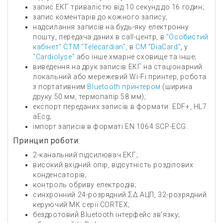
запис ЕКГ тривалістю від 10 секунд до 16 годин;
запис коментарів до кожного запису;
надсилання записів на будь-яку електронну
пошту, передача даних в call-центр, в
"Особистий
кабінет" СТМ "Telecardian",
в
СМ "DiaСard"
, у
"Cardiolyse"
або інше хмарне сховище та інше;
виведення на друк записів ЕКГ на стаціонарний
локальний або мережевий Wi-Fi принтер, робота
з портативним
Bluetooth принтером
(ширина
друку 50 мм, термопапір 58 мм);
експорт переданих записів в формати: EDF+, HL7
aEcg;
імпорт записів в форматі EN 1064 SCP-ECG.
Принцип роботи:
2-канальний підсилювач ЕКГ;
високий вхідний опір, відсутність розділових
конденсаторів;
контроль обриву електродів;
синхронний 24-розрядний ΣΔ АЦП, 32-розрядний
керуючий МК серії CORTEX;
бездротовий Bluetooth інтерфейс зв'язку;