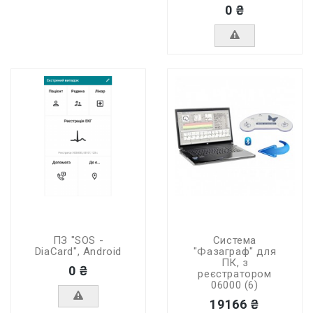
0 ₴
ПЗ "SOS -
Система
DiaCard", Android
"Фазаграф" для
ПК, з
0 ₴
реєстратором
06000 (6)
19166 ₴