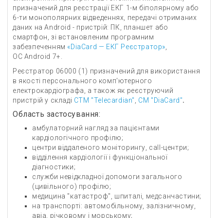
призначений для реєстрації ЕКГ 1-м біполярному або
6-ти монополярних відведеннях, передачі отриманих
даних на Android - пристрій: ПК, планшет або
смартфон, зі встановленим програмним
забезпеченням
«DiaCard — ЕКГ Реєстратор»
,
ОС Android 7+.
Реєстратор 06000 (1) призначений для використання
в якості персонального комп'ютерного
електрокардіографа, а також як реєструючий
пристрій у складі
СТМ "Telecardian"
,
СМ "DiaСard"
.
Область застосування:
амбулаторний нагляд за пацієнтами
кардіологічного профілю;
центри віддаленого моніторингу, call-центри;
відділення кардіології і функціональної
діагностики;
служби невідкладної допомоги загального
(цивільного) профілю;
медицина "катастроф", шпиталі, медсанчастини;
на транспорті: автомобільному, залізничному,
авіа, річковому і морському;