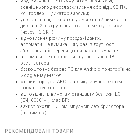
вбудований Li-Pol акумулятор, зарядка від
зовнішнього джерела живлення або від USB ПК,
контролер і індикатор зарядки;
управління від 1 кнопки: увімкнення / вимикання,
дистанційне керування зовнішніми функціями
(через ПЗ ЗКП);
відновлення режиму передачі даних,
автоматичне вимикання у разі відсутності
з'єднання або перевищення часу очікування;
автоматичне оновлення внутрішнього ПЗ
реєстратора;
безкоштовне базове ПЗ для Android-пристроїв на
Google Play Market;
міцний корпус з АВС-пластику, зручна система
фіксації реєстратора;
відповідність вимогам стандарту безпеки IEC
(EN) 60601-1, клас BF;
захист входів ЕКГ від імпульсів дефібрилятора
(на вимогу).
РЕКОМЕНДОВАНІ ТОВАРИ