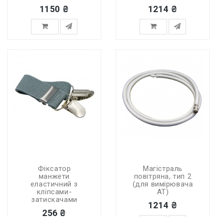
1150 ₴
1214 ₴
Фіксатор
Магістраль
манжети
повітряна, тип 2
еластичний з
(для вимірювача
кліпсами-
АТ)
затискачами
1214 ₴
256 ₴