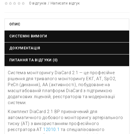
0 відгуків
/
Написати відгук
ОПИС
СИСТЕМНІ ВИМОГИ
ДОКУМЕНТАЦІЯ
ПИТАННЯ ТА ВІДГУКИ (0)
Система моніторингу DiaCard 2.1 — це професійне
рішення для тривалого моніторингу ЕКГ, АТ, SpO2,
РеСп (дихання), АА (активності), побудоване на
масштабованій платформі DiaCard з підтримкою
додаткових ліцензій, реєстраторів та модернізації
системи.
Комплект DiaCard 2.1 BP призначений для
автоматичного добового моніторингу артеріального
тиску (АТ) з використанням професійного
реєстратора АТ
12010.1
та спеціалізованого