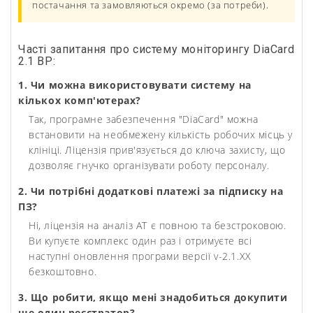
постачання та замовляються окремо (за потреби).
Часті запитання про систему моніторингу DiaCard
2.1 BP:
1. Чи можна використовувати систему на
кількох комп'ютерах?
Так, програмне забезпечення "DiaCard" можна
встановити на необмежену кількість робочих місць у
клініці. Ліцензія прив'язується до ключа захисту, що
дозволяє гнучко організувати роботу персоналу.
2. Чи потрібні додаткові платежі за підписку на
ПЗ?
Ні, ліцензія на аналіз АТ є повною та безстроковою.
Ви купуєте комплекс один раз і отримуєте всі
наступні оновлення програми версії v-2.1.XX
безкоштовно.
3. Що робити, якщо мені знадобиться докупити
ще один реєстратор?