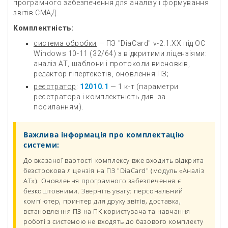
програмного забезпечення для аналізу і формування
звітів СМАД.
Комплектність:
система обробки
— ПЗ "DiaCard" v-2.1.XX під ОС
Windows 10-11 (32/64) з відкритими ліцензіями:
аналіз АТ, шаблони і протоколи висновків,
редактор гіпертекстів, оновлення ПЗ;
реєстратор
:
12010.1
— 1 к-т (параметри
реєстратора і комплектність див. за
посиланням).
Важлива інформація про комплектацію
системи:
До вказаної вартості комплексу вже входить відкрита
безстрокова ліцензія на ПЗ "DiaCard" (модуль «Аналіз
АТ»). Оновлення програмного забезпечення є
безкоштовними. Зверніть увагу: персональний
комп'ютер, принтер для друку звітів, доставка,
встановлення ПЗ на ПК користувача та навчання
роботі з системою не входять до базового комплекту