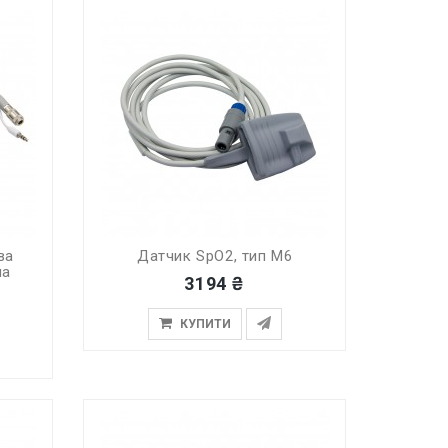
ва
Датчик SpO2, тип M6
ча
3194 ₴
КУПИТИ