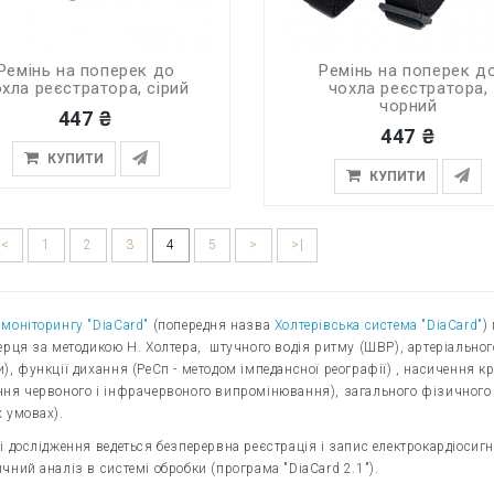
Ремінь на поперек до
Ремінь на поперек д
хла реєстратора, сірий
чохла реєстратора,
чорний
447 ₴
447 ₴
КУПИТИ
КУПИТИ
<
1
2
3
4
5
>
>|
моніторингу "DiaCard"
(попередня назва
Холтерівська система "DiaCard"
)
ерця за методикою Н. Холтера, штучного водія ритму (ШВР), артеріальног
), функції дихання (РеСп - методом імпедансної реографії) , насичення кр
ня червоного і інфрачервоного випромінювання), загального фізичного 
 умовах).
і дослідження ведеться безперервна реєстрація і запис електрокардіосигн
чний аналіз в системі обробки (програма "DiaCard 2.1").