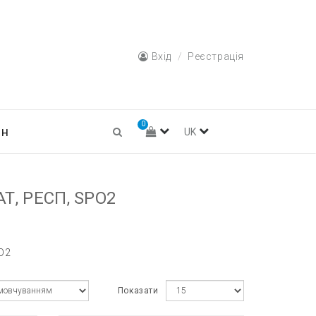
Вхід
Реєстрація
0
ин
UK
Т, РЕСП, SPO2
pO2
Показати