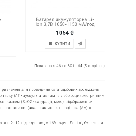
о
Батарея акумуляторна Li-
Ion 3,7В 1050-1150 мА/год
1054 ₴
КУПИТИ
Показано з 46 по 60 із 64 (5 сторінок)
 призначені для проведення багатодобових досліджень
о тиску (АТ - аускультативним та / або осцилометричним
ові киснем (SpO2 - сатурації, метод відображення/
навантаження (аналіз активності пацієнта (АА) в
ала в 2÷12 відведеннях до 168 годин. Далі відбувається