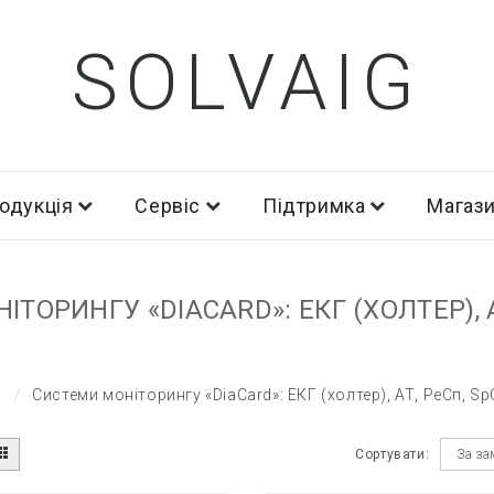
SOLVAIG
одукція
Сервіс
Підтримка
Магаз
ТОРИНГУ «DIACARD»: ЕКГ (ХОЛТЕР), А
Системи моніторингу «DiaCard»: ЕКГ (холтер), АТ, РеСп, S
Сортувати: