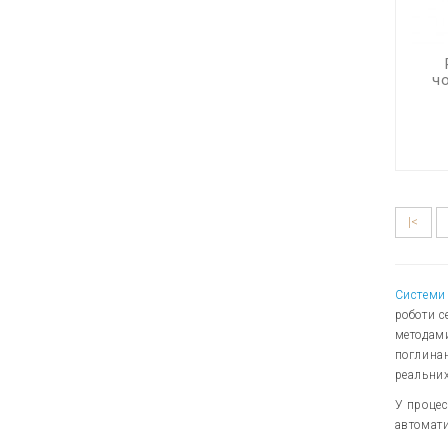
чо
|<
Системи 
роботи с
методами
поглинан
реальних
У процес
автомати