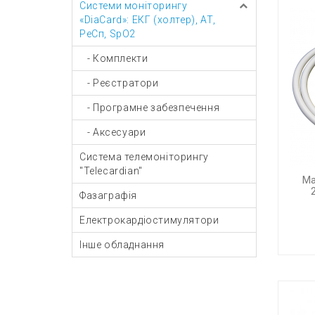
Системи моніторингу
«DiaCard»: ЕКГ (холтер), АТ,
РеСп, SpO2
- Комплекти
- Реєстратори
- Програмне забезпечення
- Аксесуари
Система телемоніторингу
"Telecardian"
Ма
Фазаграфія
Електрокардіостимулятори
Інше обладнання