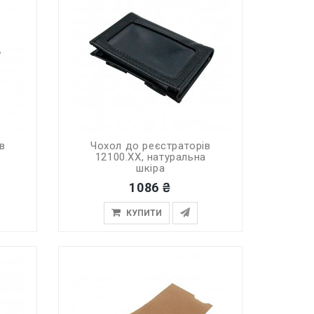
в
Чохол до реєстраторів
а
12100.XX, натуральна
шкіра
1086 ₴
КУПИТИ