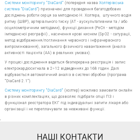
Системи моніторингу "DiaCard"
(попередня назва
Холтерівська
система "DiaCard"
) призначені для проведення багатодобових
досліджень роботи серця за методикою Н. Холтера, штучного водія
ритму (ШВР), артеріального тиску (АТ - аускультативним та / або
осцилометричним методами), функції дихання (РеСп - методом
імпедансної реографії) , насичення крові киснем (SpO2 - сатурації,
метод відображення/поглинання червоного і інфрачервоного
випромінювання), загального фізичного навантаження (аналіз
активності пацієнта (АА) в реальних умовах).
У процесі дослідження ведеться безперервна реєстрація і запис
електрокардіосигнала в 2÷12 відведеннях до 168 годин. Далі
відбувається автоматичний аналіз в системі обробки (програма
"DiaCard 2.1").
Систему моніторингу "DiaCard"
(холтер) можливо замовити онлайн
в різних комплектаціях, що дозволяє підібрати опції ПЗ і
функціонал реєстратора ЕКГ під індивідуальні запити лікаря або
організації і не переплачувати за невживані функції.
,
НАШІ КОНТАКТИ