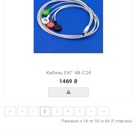
Кабель ЕКГ 4А-C24
1469 ₴
|<
<
1
2
3
4
5
>
>|
Показано з 16 по 30 із 64 (5 сторінок)