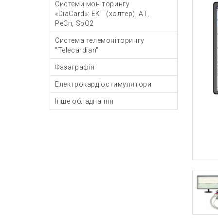
Системи моніторингу
«DiaCard»: ЕКГ (холтер), АТ,
РеСп, SpO2
Система телемоніторингу
"Telecardian"
Фазаграфія
Електрокардіостимулятори
Інше обладнання