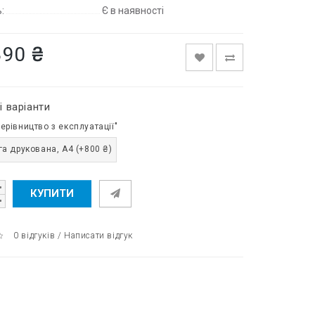
:
Є в наявності
390 ₴
і варіанти
ерівництво з експлуатації"
а друкована, A4 (+800 ₴)
КУПИТИ
0 відгуків
/
Написати відгук