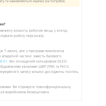
кту та замовляються окремо (за потреби).
ах?
жену кількість робочих місць у клініці.
нізувати роботу персоналу.
ція Т-хвилі), але з програми виключена
в апаратній частині: замість базового
0.01
. Він оснащений кольоровим OLED-
вбудованими каналами ШВР (PM) та РеСп,
перервного запису кількох досліджень поспіль.
троковими. Ви отримуєте повнофункціональну
ться виробником безкоштовно.