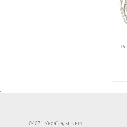
Ре
,
04071 Україна, м. Київ