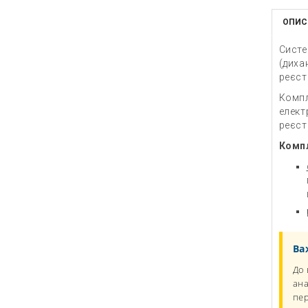
ОПИС
Систе
(диха
реєст
Компл
елект
реєст
Компл
Ва
До 
ана
пер