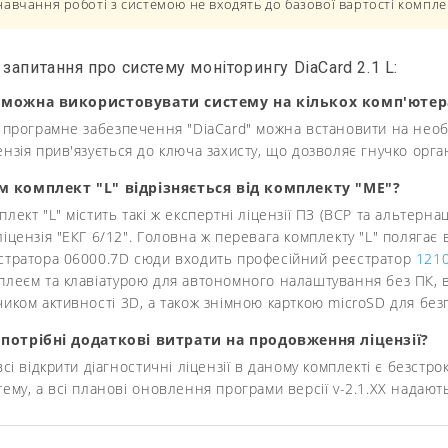
навчання роботі з системою не входять до базової вартості компле
 запитання про систему моніторингу DiaCard 2.1 L:
и можна використовувати систему на кількох комп'ютер
, програмне забезпечення "DiaCard" можна встановити на необме
ензія прив'язується до ключа захисту, що дозволяє гнучко орга
м комплект "L" відрізняється від комплекту "ME"?
плект "L" містить такі ж експертні ліцензії ПЗ (ВСР та альтерна
ліцензія "ЕКГ 6/12". Головна ж перевага комплекту "L" полягає 
стратора 06000.7D сюди входить професійний реєстратор
1210
плеєм та клавіатурою для автономного налаштування без ПК, 
чиком активності 3D, а також знімною карткою microSD для без
 потрібні додаткові витрати на продовження ліцензії?
 всі відкрити діагностичні ліцензії в даному комплекті є безс
тему, а всі планові оновлення програми версії v-2.1.XX надаю