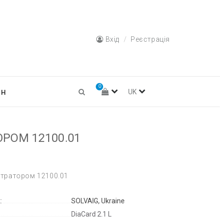
Вхід
Реєстрація
0
ин
UK
ОРОМ 12100.01
єстратором 12100.01
:
SOLVAIG, Ukraine
DiaCard 2.1 L