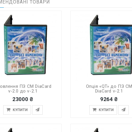
МЕНДОВАНІ ТОВАРИ
овлення ПЗ СМ DiaCard
Опція «QT» до ПЗ С
v-2.0 до v-2.1
DiaCard v-2.1
23000 ₴
9264 ₴
КУПИТИ
КУПИТИ