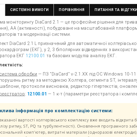
СИСТЕМНІ ВИМОГИ
ПОРІВНЯННЯ
ПИТАННЯ ТА ВІДГУКИ
ма моніторингу DiaCard 2.1 — це професійне рішення для трив
ння), АА (активності), побудоване на масштабованій платформі
раторів та модернізації системи.
ект DiaCard 2.1 L призначений для автоматичної холтерівсько
рокардіограм (ЕКГ), у 2, 3 біполярних відведеннях з викори
ратора ЕКГ
12100.01
та базових модулів аналізу ЕКГ.
ектність:
система обробки
— ПЗ "DiaCard" v-2.1.XX під ОС Windows 10-11 
порушень ритму за методикою Холтера, сегмента ST, інтервал
шаблони, протоколи висновків, редактор гіпертекстів, оновле
реєстратор
:
12100.01
— 1 к-т (параметри реєстратора і компле
жлива інформація про комплектацію системи:
вказаної вартості холтерівського комплексу вже входить відкрита б
лізу ритму, ST, PQ та турбулентності). Оновлення програмного заб
сональний комп'ютер, витратні матеріали (одноразові електроди),