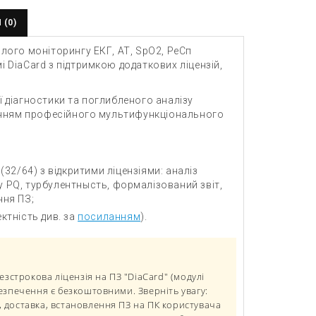
 (0)
алого моніторингу ЕКГ, АТ, SpO2, РеСп
 DiaCard з підтримкою додаткових ліцензій,
ї діагностики та поглибленого аналізу
станням професійного мультифункціонального
(32/64) з відкритими ліцензіями: аналіз
у PQ, турбулентнысть, формалізований звіт,
ння ПЗ;
ктність див. за
посиланням
).
езстрокова ліцензія на ПЗ "DiaCard" (модулі
езпечення є безкоштовними. Зверніть увагу:
 доставка, встановлення ПЗ на ПК користувача