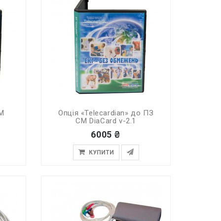
СМ
Опція «Telecardian» до ПЗ
СМ DiaCard v-2.1
6005 ₴
КУПИТИ