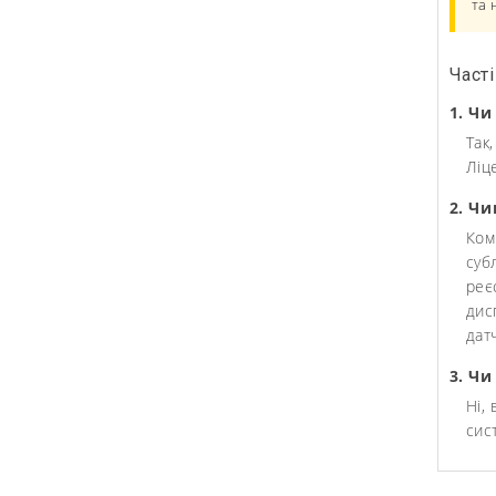
та 
Часті
1. Ч
Так
Ліц
2. Чи
Ком
суб
реє
дис
дат
3. Чи
Ні,
сис