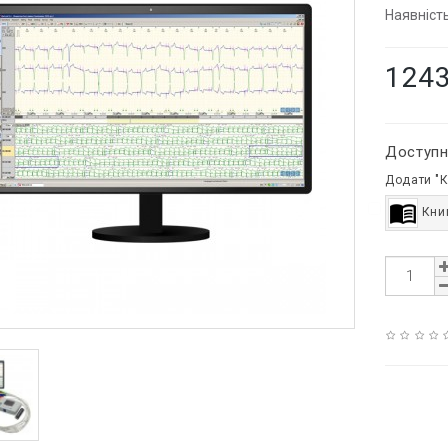
Наявність
124
Доступн
Додати "К
Книг